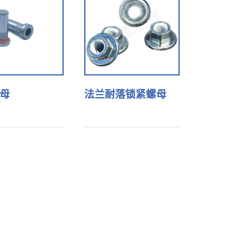
母
法兰耐落锁紧螺母