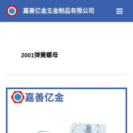
跳
嘉善亿金五金制品有限公司
至
Main
内
Men
容
2001弹簧螺母