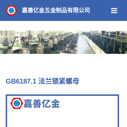
跳
嘉善亿金五金制品有限公司
至
Main
内
Men
容
GB6187.1 法兰锁紧螺母