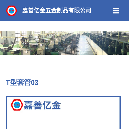
跳
嘉善亿金五金制品有限公司
至
Main
内
Men
容
T型套管03