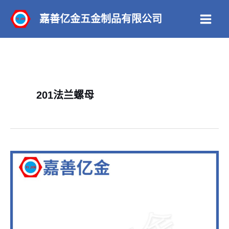
跳
嘉善亿金五金制品有限公司
至
Main
内
Men
容
201法兰螺母