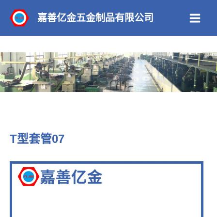
跳
嘉善亿金五金制品有限公司
至
Main
内
Men
容
T型套管07